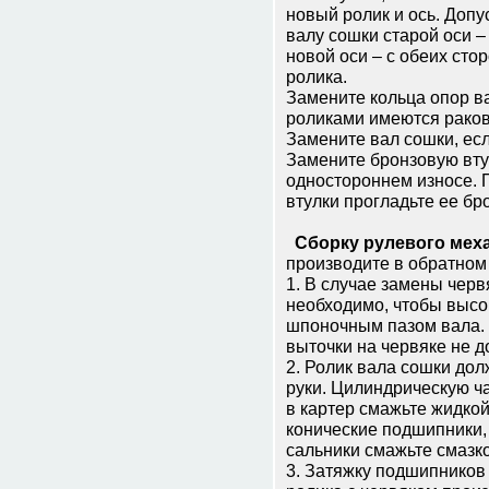
новый ролик и ось. Допу
валу сошки старой оси –
новой оси – с обеих сто
ролика.
Замените кольца опор ва
роликами имеются раков
Замените вал сошки, ес
Замените бронзовую вту
одностороннем износе. 
втулки прогладьте ее бр
Сборку рулевого меха
производите в обратном
1. В случае замены черв
необходимо, чтобы высо
шпоночным пазом вала. 
выточки на червяке не 
2. Ролик вала сошки до
руки. Цилиндрическую ча
в картер смажьте жидко
конические подшипники,
сальники смажьте смазк
3. Затяжку подшипников