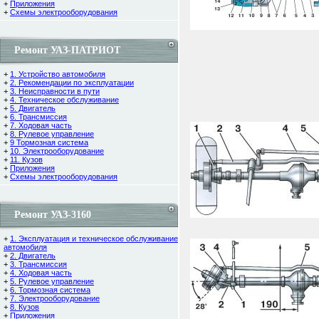
+
Приложения
+
Схемы электрооборудования
Ремонт УАЗ-ПАТРИОТ
+
1. Устройство автомобиля
+
2. Рекомендации по эксплуатации
+
3. Неисправности в пути
+
4. Техническое обслуживание
+
5. Двигатель
+
6. Трансмиссия
+
7. Ходовая часть
+
8. Рулевое управление
+
9 Тормозная система
+
10. Электрооборудование
+
11. Кузов
+
Приложения
+
Схемы электрооборудования
Ремонт УАЗ-3160
+
1. Эксплуатация и техническое обслуживание
автомобиля
+
2. Двигатель
+
3. Трансмиссия
+
4. Ходовая часть
+
5. Рулевое управление
+
6. Тормозная система
+
7. Электрооборудование
+
8. Кузов
+
Приложения