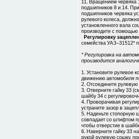
11. Вращением червяка 
подшипников 8 и 14. Пр
подшипников червяка ус
рулевого колеса, должно 
установленного вала со
производите с помощью 
Регулировку зацеплен
семейства УАЗ–31512* п
* Регулировка на авто
производится аналогич
1. Установите рулевое 
движению автомобиля п
2. Отсоедините рулевую 
3. Отверните гайку 33 (с
шайбу 34 с регулировочн
4. Проворачивая регулир
устраните зазор в зацеп
5. Наденьте стопорную ш
совпадает со штифтом п
чтобы отверстие в шайб
6. Наверните гайку 33 н
рукой рулевую сошку, пр