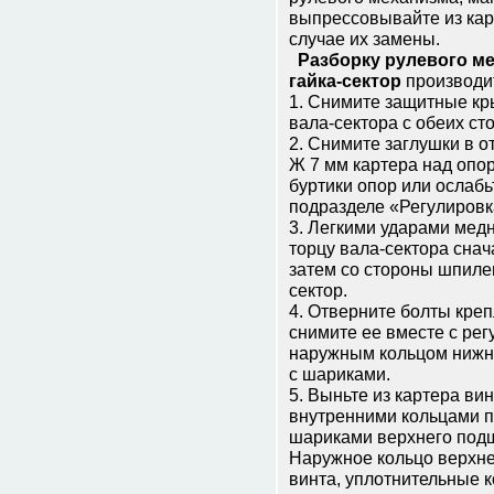
выпрессовывайте из кар
случае их замены.
Разборку рулевого ме
гайка-сектор
производи
1. Снимите защитные кр
вала-сектора с обеих ст
2. Снимите заглушки в о
Ж 7 мм картера над опо
буртики опор или ослабь
подразделе «Регулировк
3. Легкими ударами мед
торцу вала-сектора снач
затем со стороны шпилев
сектор.
4. Отверните болты кре
снимите ее вместе с ре
наружным кольцом нижн
с шариками.
5. Выньте из картера вин
внутренними кольцами п
шариками верхнего под
Наружное кольцо верхне
винта, уплотнительные к