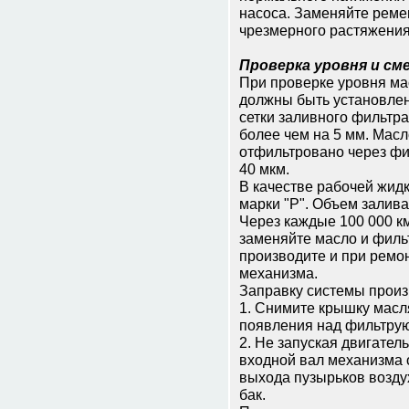
насоса. Заменяйте реме
чрезмерного растяжения
Проверка уровня и см
При проверке уровня ма
должны быть установлен
сетки заливного фильтр
более чем на 5 мм. Мас
отфильтровано через фи
40 мкм.
В качестве рабочей жид
марки "Р". Объем залива
Через каждые 100 000 км
заменяйте масло и филь
производите и при ремо
механизма.
Заправку системы произ
1. Снимите крышку масля
появления над фильтрующ
2. Не запуская двигател
входной вал механизма 
выхода пузырьков воздух
бак.