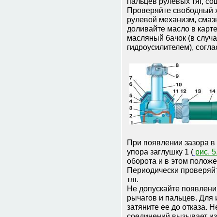
пальцев рулевых тяг, со
Проверяйте свободный х
рулевой механизм, смаз
доливайте масло в карт
масляный бачок (в случ
гидроусилителем), согл
При появлении зазора в
упора заглушку 1 (
рис. 5
оборота и в этом положе
Периодически проверяйт
тяг.
Не допускайте появлени
рычагов и пальцев. Для 
затяните ее до отказа.
соединений вызывает из