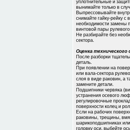
уплотнительные и защит
вынимайте только в слу
Выпрессовывайте внутр
снимайте гайку-рейку с 
необходимости замены п
винтовой пары рулевого
Не разбирайте без необх
сектора.
Оценка технического 
После разборки тщатель
деталь.
При появлении на поверх
или вала-сектора рулев
слоя в виде раковин, а 
замените детали.
Подшипники червяка (ви
устранения осевого люф
регулировочные прокла
поверхности колец и рол
Если на рабочих поверх
раковины, трещины, вмя
шарикоподшипниках или 
головку оси, выбейте ось