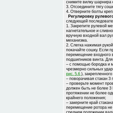
снимите вилку шарнира 
3. Отсоедините тягу сош
4. Отверните болты кре
Регулировку рулевог
следующей последовате
1. Закрепите рулевой ме
нагнетательное и сливн
вручную входной вал ру
механизма.
2. Слегка нажимая рукой
покачайте сошку. Если 
перемещение входного в
подшипников винта. Для 
– с помощью бородка и 
чрезмерно сильных ударо
рис. 5.6
), закрепленного
– поворачивая стакан 3 
– проверьте момент про
должен быть не более 3 
протяжении не более од
крайнего положения;
– закерните край стакан
перемещение ротора не 
среднем положении вала