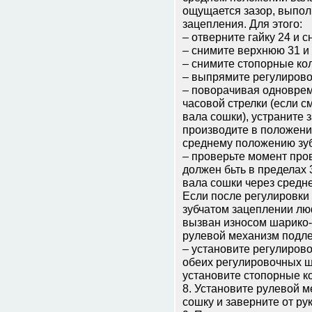
ощущается зазор, выпол
зацепления. Для этого:
– отверните гайку 24 и с
– снимите верхнюю 31 и
– снимите стопорные ко
– выпрямите регулиров
– поворачивая одноврем
часовой стрелки (если с
вала сошки), устраните 
производите в положени
среднему положению зуб
– проверьте момент про
должен бьть в пределах 
вала сошки через средн
Если после регулировки 
зубчатом зацеплении люф
вызван износом шарико-
рулевой механизм подле
– установите регулирово
обеих регулировочных ш
установите стопорные к
8. Установите рулевой м
сошку и заверните от рук