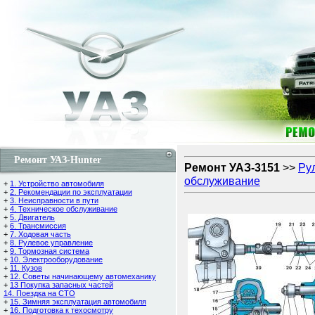
Ремонт УАЗ-Hunter
Ремонт УАЗ-3151
>>
Ру
обслуживание
+
1. Устройство автомобиля
+
2. Рекомендации по эксплуатации
+
3. Неисправности в пути
+
4. Техническое обслуживание
+
5. Двигатель
+
6. Трансмиссия
+
7. Ходовая часть
+
8. Рулевое управление
+
9. Тормозная система
+
10. Электрооборудование
+
11. Кузов
+
12. Советы начинающему автомеханику
+
13 Покупка запасных частей
14. Поездка на СТО
+
15. Зимняя эксплуатация автомобиля
+
16. Подготовка к техосмотру