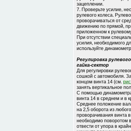
зацеплении.
7. Проверьте усилие, н
рулевого колеса. Рулев
проворачиваться от сре
движению по прямой, при 
приложенном к рулевому
При отсутствии специал
усилия, необходимого д
используйте динамометр
Регулировка рулевог
гайка-сектор
Для регулировки рулево
сошкой с автомобиля. 
концом винта 14 (см.
рис
занять вертикальное по
С помощью динамометра
винта 14 в среднем и в 
Среднее положение вала
на 2,5 оборота из любог
проворачивания винта в
необходимо поворотом ви
отвести от упора в край