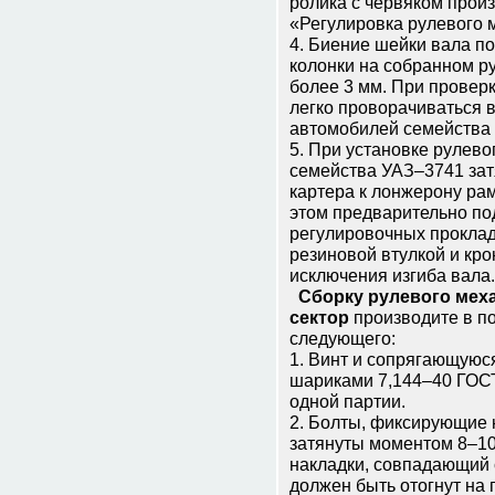
ролика с червяком произ
«Регулировка рулевого 
4. Биение шейки вала п
колонки на собранном р
более 3 мм. При проверк
легко проворачиваться 
автомобилей семейства 
5. При установке рулев
семейства УАЗ–3741 зат
картера к лонжерону рам
этом предварительно по
регулировочных прокла
резиновой втулкой и кр
исключения изгиба вала.
Сборку рулевого меха
сектор
производите в по
следующего:
1. Винт и сопрягающуюся
шариками 7,144–40 ГОСТ
одной партии.
2. Болты, фиксирующие 
затянуты моментом 8–10 
накладки, совпадающий с
должен быть отогнут на 