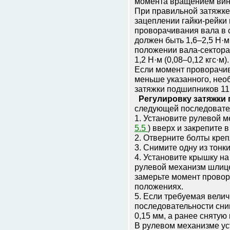
момента вращением винт
При правильной затяжке
зацеплении гайки-рейки
проворачивания вала в 
должен быть 1,6–2,5 Н·м 
положении вала-сектора
1,2 Н·м (0,08–0,12 кгс·м).
Если момент проворачив
меньше указанного, нео
затяжки подшипников 11
Регулировку затяжки
следующей последовате
1. Установите рулевой 
5.5
) вверх и закрепите 
2. Отверните болты кре
3. Снимите одну из тонк
4. Установите крышку на
рулевой механизм шлице
замерьте момент провор
положениях.
5. Если требуемая велич
последовательности сни
0,15 мм, а ранее снятую
В рулевом механизме ус