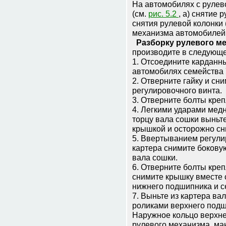
На автомобилях с рулев
(см.
рис. 5.2
, а) снятие
снятия рулевой колонки
механизма автомобилей
Разборку рулевого ме
производите в следующе
1. Отсоедините карданн
автомобилях семейства 
2. Отверните гайку и сн
регулировочного винта.
3. Отверните болты кре
4. Легкими ударами мед
торцу вала сошки выньте
крышкой и осторожно сн
5. Ввертыванием регули
картера снимите бокову
вала сошки.
6. Отверните болты кре
снимите крышку вместе 
нижнего подшипника и с
7. Выньте из картера вал
роликами верхнего подш
Наружное кольцо верхне
рулевого механизма, ма