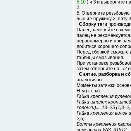
5.10
) и 3 и выверните 
2.
5. Отверните резьбовую 
выньте пружину 2, пяту 3
Сборку тяги
производи
Палец заменяйте в компл
палец не рекомендуется,
неравномерно и при зам
добиться хорошего сопр
Перед сборкой смажьте 
таблицы смазывания.
При установке резьбовой
затем отверните на 1/2 
Снятие, разборка и сб
аналогично.
Моменты затяжки основн
Н·м (кгс·м):
Гайка крепления рулевого
Гайки шпилек кронштей
колонки).....18–25 (1,8–2,
Гайка крепления вилок ш
2,5)
Болты крепления карте
семейства:УАЗ–31512....