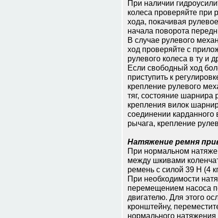
При наличии гидроусили
колеса проверяйте при 
хода, покачивая рулевое
начала поворота передн
В случае рулевого меха
ход проверяйте с прилож
рулевого колеса в ту и д
Если свободный ход боле
приступить к регулировк
крепление рулевого мех
тяг, состояние шарнира 
крепления вилок шарнир
соединении карданного в
рычага, крепление рулев
Натяжение ремня при
При нормальном натяжен
между шкивами коленчат
ремень с силой 39 Н (4 к
При необходимости нат
перемещением насоса по
двигателю. Для этого ос
кронштейну, переместит
нормального натяжения 