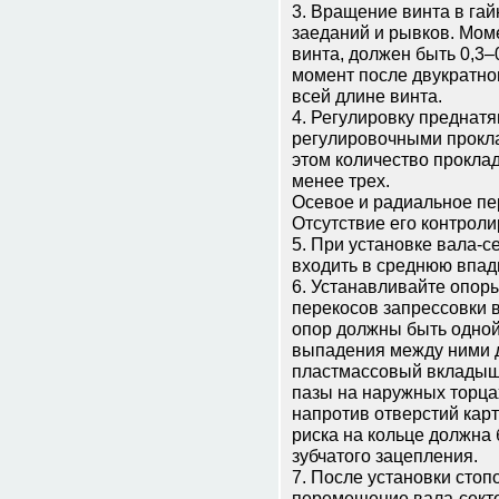
3. Вращение винта в га
заеданий и рывков. Мом
винта, должен быть 0,3–0
момент после двукратно
всей длине винта.
4. Регулировку преднат
регулировочными прокла
этом количество прокла
менее трех.
Осевое и радиальное пе
Отсутствие его контроли
5. При установке вала-с
входить в среднюю впади
6. Устанавливайте опоры
перекосов запрессовки в
опор должны быть одной
выпадения между ними 
пластмассовый вкладыш.
пазы на наружных торца
напротив отверстий карт
риска на кольце должна
зубчатого зацепления.
7. После установки стоп
перемещение вала-секто