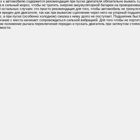
ях к автомобилю содержится рекомендация при пуске двигателя обязательно выжать с
а в сильный мороз, чтобы не тратить энергию аккумуляторной батареи на проворачива
 остальных случаях это просто рекомендация для того, чтобы автомобиль не тронулс
 вреден для двигателя, так как при выжатом сцеплении через него на упорный подшип
, а при пуске (особенно холодном) смазка к нему долго не поступает. Подшипник быс
огание с места начинает сопровождаться сильной вибрацией. Для того чтобы не портит
ом положение рычага переключения передач и пускать двигатель при затянутом стоян
имости.