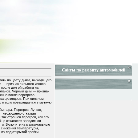
Сайты по ремонту автомобилей
лить по цвету дыма, выходящего
е — признак сильного износа
 после долгой работы на
лапанов. Черный дым — признак
енно после перегрева
ока цилиндров. При сильном
мо масло превращается в мутную
бы пара. Перегрев. Лучше,
ет неожиданно отказать
 так страшен перегрев, как его
бще откажется заводиться.
сти. Включите на максимальную
ь снижения температуры,
 из-под открытой пробки