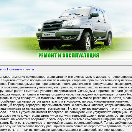
ль
>>
Полезные советы
ельности многие неисправности двигателя и его систем можно довольно точно опреде
 свидетельствует о попадании масла в камеры сгорания, причем постоянное дымлени
ппы. Появление дыма при перегазовках, после длительного прокручивания стартером,
 торможения двигателем указывает, как правило, на износ маслосъемных колпачков к
арушений работы системы управления двигателем. Сизый дым с примесью влаги (особ
дающая жидкость попала в камеру сгорания через поврежденную прокладку головки бл
дкость иногда попадает и в масляный поддон, уровень масла резко повышается, а са
особенно при непрогретом двигателе или в холодную погоду, – нормальное явление.
стоящий посреди городской пробки автомобиль с открытым капотом, испускающий клу
очаще поглядывая на указатель температуры. Но никто не застрахован от того, что мож
осол. Если вы упустили момент перегрева, не паникуйте и не усугубляйте ситуацию. Не
 сразу же не глушите двигатель — он получит тепловой удар и, возможно, остыв, воо
ботать на холостых оборотах, в этом случае в системе сохранится циркуляция жидко
 капот. Если есть возможность, поливайте радиатор холодной водой. Только добившис
да сразу не открывайте пробку расширительного бачка: на перегретом двигателе гейзер
всему остыть — так вы сохраните здоровье машины и ваше собственное здоровье.