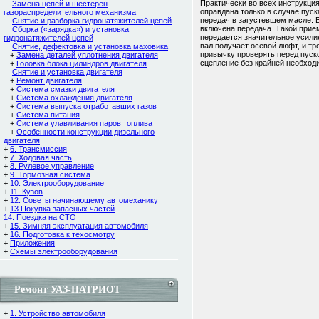
Практически во всех инструкци
Замена цепей и шестерен
оправдана только в случае пуск
газораспределительного механизма
передач в загустевшем масле. В
Снятие и разборка гидронатяжителей цепей
включена передача. Такой прием
Сборка («зарядка») и установка
передается значительное усилие
гидронатяжителей цепей
вал получает осевой люфт, и тр
Снятие, дефектовка и установка маховика
привычку проверять перед пуск
+
Замена деталей уплотнения двигателя
сцепление без крайней необход
+
Головка блока цилиндров двигателя
Снятие и установка двигателя
+
Ремонт двигателя
+
Cистема смазки двигателя
+
Система охлаждения двигателя
+
Система выпуска отработавших газов
+
Система питания
+
Система улавливания паров топлива
+
Особенности конструкции дизельного
двигателя
+
6. Трансмиссия
+
7. Ходовая часть
+
8. Рулевое управление
+
9. Тормозная система
+
10. Электрооборудование
+
11. Кузов
+
12. Советы начинающему автомеханику
+
13 Покупка запасных частей
14. Поездка на СТО
+
15. Зимняя эксплуатация автомобиля
+
16. Подготовка к техосмотру
+
Приложения
+
Схемы электрооборудования
Ремонт УАЗ-ПАТРИОТ
+
1. Устройство автомобиля