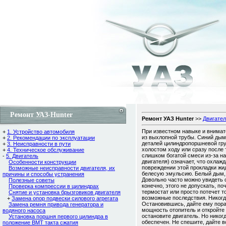
Ремонт УАЗ-Hunter
Ремонт УАЗ Hunter
>>
Двигате
При известном навыке и внимат
+
1. Устройство автомобиля
из выхлопной трубы. Синий дым
+
2. Рекомендации по эксплуатации
деталей цилиндропоршневой гру
+
3. Неисправности в пути
холостом ходу или сразу после
+
4. Техническое обслуживание
слишком богатой смеси из-за н
-
5. Двигатель
двигателя) означает, что охлаж
Особенности конструкции
повреждении этой прокладки жи
Возможные неисправности двигателя, их
белесую эмульсию. Белый дым, 
причины и способы устранения
Довольно часто можно увидеть 
Полезные советы
конечно, этого не допускать, п
Проверка компрессии в цилиндрах
термостат или просто потечет т
Снятие и установка брызговиков двигателя
возможные последствия. Никогда
+
Замена опор подвески силового агрегата
Остановившись, дайте ему пора
Замена ремня привода генератора и
мощность отопитель и откройте
водяного насоса
остановите двигатель. Но никог
Установка поршня первого цилиндра в
обеспечен. Не спешите, дайте 
положение ВМТ такта сжатия