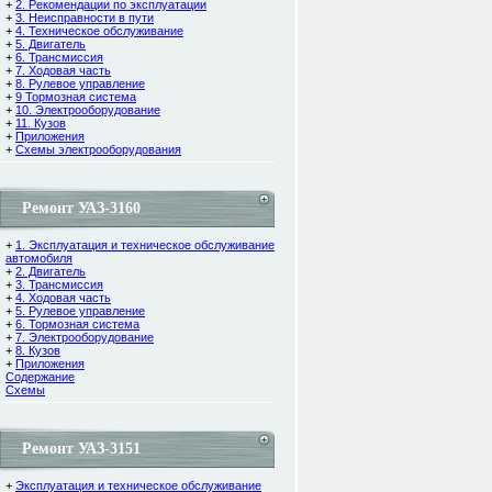
+
2. Рекомендации по эксплуатации
+
3. Неисправности в пути
+
4. Техническое обслуживание
+
5. Двигатель
+
6. Трансмиссия
+
7. Ходовая часть
+
8. Рулевое управление
+
9 Тормозная система
+
10. Электрооборудование
+
11. Кузов
+
Приложения
+
Схемы электрооборудования
Ремонт УАЗ-3160
+
1. Эксплуатация и техническое обслуживание
автомобиля
+
2. Двигатель
+
3. Трансмиссия
+
4. Ходовая часть
+
5. Рулевое управление
+
6. Тормозная система
+
7. Электрооборудование
+
8. Кузов
+
Приложения
Содержание
Cхемы
Ремонт УАЗ-3151
+
Эксплуатация и техническое обслуживание