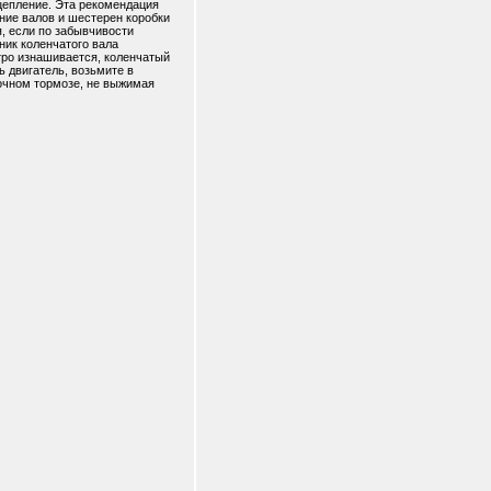
цепление. Эта рекомендация
ние валов и шестерен коробки
я, если по забывчивости
ник коленчатого вала
тро изнашивается, коленчатый
ь двигатель, возьмите в
очном тормозе, не выжимая