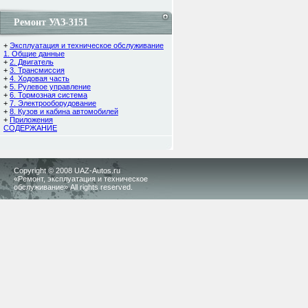
Ремонт УАЗ-3151
+
Эксплуатация и техническое обслуживание
1. Общие данные
+
2. Двигатель
+
3. Трансмиссия
+
4. Ходовая часть
+
5. Рулевое управление
+
6. Тормозная система
+
7. Электрооборудование
+
8. Кузов и кабина автомобилей
+
Приложения
СОДЕРЖАНИЕ
Copyright © 2008 UAZ-Autos.ru
«Ремонт, эксплуатация и техническое
обслуживание» All rights reserved.