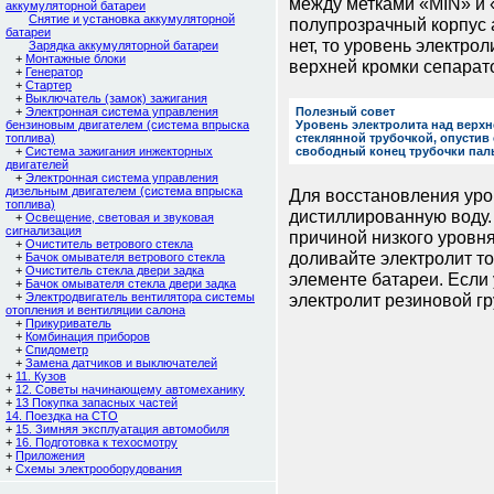
между метками «MIN» и
аккумуляторной батареи
Снятие и установка аккумуляторной
полупрозрачный корпус 
батареи
нет, то уровень электро
Зарядка аккумуляторной батареи
+
Монтажные блоки
верхней кромки сепарат
+
Генератор
+
Стартер
+
Выключатель (замок) зажигания
+
Электронная система управления
Полезный совет
бензиновым двигателем (система впрыска
Уровень электролита над верх
топлива)
стеклянной трубочкой, опустив 
+
Система зажигания инжекторных
свободный конец трубочки пал
двигателей
+
Электронная система управления
дизельным двигателем (система впрыска
Для восстановления уро
топлива)
дистиллированную воду. 
+
Освещение, световая и звуковая
сигнализация
причиной низкого уровн
+
Очиститель ветрового стекла
доливайте электролит то
+
Бачок омывателя ветрового стекла
+
Очиститель стекла двери задка
элементе батареи. Если
+
Бачок омывателя стекла двери задка
+
Электродвигатель вентилятора системы
электролит резиновой г
отопления и вентиляции салона
+
Прикуриватель
+
Комбинация приборов
+
Спидометр
+
Замена датчиков и выключателей
+
11. Кузов
+
12. Советы начинающему автомеханику
+
13 Покупка запасных частей
14. Поездка на СТО
+
15. Зимняя эксплуатация автомобиля
+
16. Подготовка к техосмотру
+
Приложения
+
Схемы электрооборудования