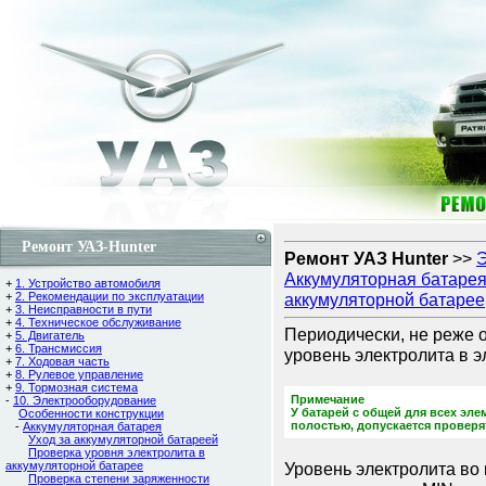
Ремонт УАЗ-Hunter
Ремонт УАЗ Hunter
>>
Э
Аккумуляторная батаре
+
1. Устройство автомобиля
+
2. Рекомендации по эксплуатации
аккумуляторной батарее
+
3. Неисправности в пути
+
4. Техническое обслуживание
Периодически, не реже о
+
5. Двигатель
+
6. Трансмиссия
уровень электролита в э
+
7. Ходовая часть
+
8. Рулевое управление
+
9. Тормозная система
Примечание
-
10. Электрооборудование
У батарей с общей для всех эл
Особенности конструкции
полостью, допускается проверят
-
Аккумуляторная батарея
Уход за аккумуляторной батареей
Проверка уровня электролита в
аккумуляторной батарее
Уровень электролита во
Проверка степени заряженности