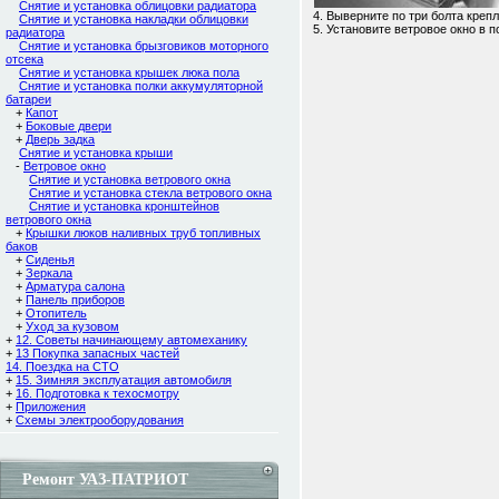
Снятие и установка облицовки радиатора
4. Выверните по три болта креп
Снятие и установка накладки облицовки
5. Установите ветровое окно в 
радиатора
Снятие и установка брызговиков моторного
отсека
Снятие и установка крышек люка пола
Снятие и установка полки аккумуляторной
батареи
+
Капот
+
Боковые двери
+
Дверь задка
Снятие и установка крыши
-
Ветровое окно
Снятие и установка ветрового окна
Снятие и установка стекла ветрового окна
Снятие и установка кронштейнов
ветрового окна
+
Крышки люков наливных труб топливных
баков
+
Сиденья
+
Зеркала
+
Арматура салона
+
Панель приборов
+
Отопитель
+
Уход за кузовом
+
12. Советы начинающему автомеханику
+
13 Покупка запасных частей
14. Поездка на СТО
+
15. Зимняя эксплуатация автомобиля
+
16. Подготовка к техосмотру
+
Приложения
+
Схемы электрооборудования
Ремонт УАЗ-ПАТРИОТ