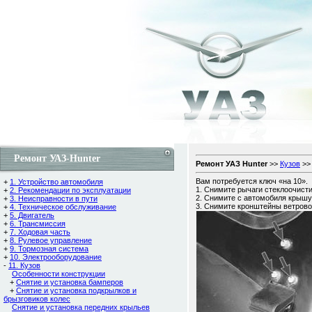
Ремонт УАЗ-Hunter
Ремонт УАЗ Hunter
>>
Кузов
>
Вам потребуется ключ «на 10».
+
1. Устройство автомобиля
1. Снимите рычаги стеклоочисти
+
2. Рекомендации по эксплуатации
2. Снимите с автомобиля крышу
+
3. Неисправности в пути
3. Снимите кронштейны ветрово
+
4. Техническое обслуживание
+
5. Двигатель
+
6. Трансмиссия
+
7. Ходовая часть
+
8. Рулевое управление
+
9. Тормозная система
+
10. Электрооборудование
-
11. Кузов
Особенности конструкции
+
Снятие и установка бамперов
+
Снятие и установка подкрылков и
брызговиков колес
Снятие и установка передних крыльев