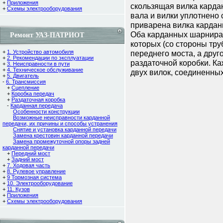
+
Приложения
скользящая вилка кард
+
Схемы электрооборудования
вала и вилки уплотнено 
приварена вилка кардан
Оба карданных шарнира 
Ремонт УАЗ-ПАТРИОТ
которых (со стороны тру
+
1. Устройство автомобиля
переднего моста, а друг
+
2. Рекомендации по эксплуатации
раздаточной коробки. К
+
3. Неисправности в пути
+
4. Техническое обслуживание
двух вилок, соединенных
+
5. Двигатель
-
6. Трансмиссия
+
Сцепление
+
Коробка передач
+
Раздаточная коробка
-
Карданная передача
Особенности конструкции
Возможные неисправности карданной
передачи, их причины и способы устранения
Снятие и установка карданной передачи
Замена крестовин карданной передачи
Замена промежуточной опоры задней
карданной передачи
+
Передний мост
+
Задний мост
+
7. Ходовая часть
+
8. Рулевое управление
+
9 Тормозная система
+
10. Электрооборудование
+
11. Кузов
+
Приложения
+
Схемы электрооборудования