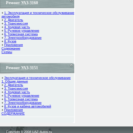
Ремонт УАЗ-3160
+
1. Эксплуатация и техническое обслуживание
автомобиля
+
2. Двигатель
+
3. Трансмиссия
+
4. Ходовая часть
+
5. Рулевое управление
+
6. Тормозная система
+
7. Электрооборудование
+
8. Кузов
+
Приложения
Содержание
Cхемы
Ремонт УАЗ-3151
+
Эксплуатация и техническое обслуживание
1. Общие данные
+
2. Двигатель
+
3. Трансмиссия
+
4. Ходовая часть
+
5. Рулевое управление
+
6. Тормозная система
+
7. Электрооборудование
+
8. Кузов и кабина автомобилей
+
Приложения
СОДЕРЖАНИЕ
Copyright © 2008 UAZ-Autos.ru