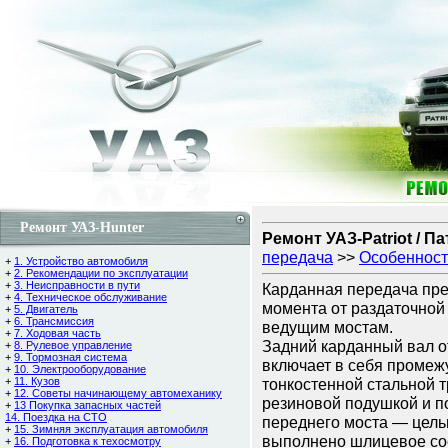
Ремонт УАЗ-Hunter
Ремонт УАЗ-Patriot / П
передача
>>
Особенност
+
1. Устройство автомобиля
+
2. Рекомендации по эксплуатации
+
3. Неисправности в пути
Карданная передача пре
+
4. Техническое обслуживание
момента от раздаточной
+
5. Двигатель
+
6. Трансмиссия
ведущим мостам.
+
7. Ходовая часть
Задний карданный вал от
+
8. Рулевое управление
+
9. Тормозная система
включает в себя промеж
+
10. Электрооборудование
+
11. Кузов
тонкостенной стальной 
+
12. Советы начинающему автомеханику
резиновой подушкой и 
+
13 Покупка запасных частей
14. Поездка на СТО
переднего моста — цель
+
15. Зимняя эксплуатация автомобиля
выполнено шлицевое сое
+
16. Подготовка к техосмотру