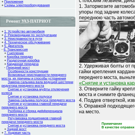
с плоским лезвием, дин
+
Приложения
+
Схемы электрооборудования
1. Затормозите автомоб
упоры под задние колес
переднюю часть автомоб
Ремонт УАЗ-ПАТРИОТ
+
1. Устройство автомобиля
+
2. Рекомендации по эксплуатации
+
3. Неисправности в пути
+
4. Техническое обслуживание
+
5. Двигатель
-
6. Трансмиссия
+
Сцепление
+
Коробка передач
+
Раздаточная коробка
+
Карданная передача
2. Удерживая болты от 
-
Передний мост
гайки крепления карданн
Особенности конструкции
Возможные неисправности переднего
переднего моста, выньте
моста, их причины и способы устранения
Замена сальника вала ведущей шестерни
«Снятие и установка ка
редуктора переднего моста
3. Отверните гайку кре
Снятие и установка муфты отключения
колеса
моста и снимите фланец
Снятие и установка полуоси
4. Поддев отверткой, изв
Замена сальника полуоси переднего моста
Снятие и установка главной передачи
5. Оправкой подходящег
переднего моста
на место.
Разборка и сборка дифференциала
переднего моста
Регулировка подшипников главной
передачи переднего моста
Примечание
Снятие и установка переднего моста
В качестве оправки
+
Задний мост
+
7. Ходовая часть