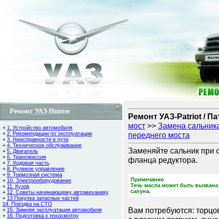
Ремонт УАЗ-Hunter
Ремонт УАЗ-Patriot / П
мост
>>
Замена сальник
+
1. Устройство автомобиля
+
2. Рекомендации по эксплуатации
переднего моста
+
3. Неисправности в пути
+
4. Техническое обслуживание
Заменяйте сальник при 
+
5. Двигатель
+
6. Трансмиссия
фланца редуктора.
+
7. Ходовая часть
+
8. Рулевое управление
+
9. Тормозная система
Примечание
+
10. Электрооборудование
Течь масла может быть вызвана
+
11. Кузов
сапуна.
+
12. Советы начинающему автомеханику
+
13 Покупка запасных частей
14. Поездка на СТО
Вам потребуются: торцов
+
15. Зимняя эксплуатация автомобиля
+
16. Подготовка к техосмотру