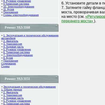
+
8. Рулевое управление
6. Установите детали в 
+
9 Тормозная система
+
10. Электрооборудование
7. Затяните гайку флан
+
11. Кузов
моста, проворачивая ва
+
Приложения
+
Схемы электрооборудования
на место (см.
«Регулиро
переднего моста»
).
Ремонт УАЗ-3160
+
1. Эксплуатация и техническое обслуживание
автомобиля
+
2. Двигатель
+
3. Трансмиссия
+
4. Ходовая часть
+
5. Рулевое управление
+
6. Тормозная система
+
7. Электрооборудование
+
8. Кузов
+
Приложения
Содержание
Cхемы
Ремонт УАЗ-3151
+
Эксплуатация и техническое обслуживание
1. Общие данные
+
2. Двигатель
+
3. Трансмиссия
+
4. Ходовая часть
+
5. Рулевое управление
+
6. Тормозная система