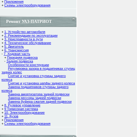
+
Приложения
+
Схемы электрооборудования
Ремонт УАЗ-ПАТРИОТ
+
1. Устройство автомобиля
+
2. Рекомендации по эксплуатации
+
3. Неисправности в пути
+
4. Техническое обслуживание
+
5. Двигатель
+
6. Трансмиссия
-
7. Ходовая часть
+
Передняя подвеска
-
Задняя подвеска
Особенности конструкции
Регулировка зазора в подшипниках ступиц
задних колес
Снятие и установка ступицы заднего
колеса
Снятие и установка цапфы заднего колеса
Замена подшипников ступицы заднего
колеса
Замена амортизатора задней подвески
Замена рессоры задней подвески
Замена буфера сжатия задней подвески
+
8. Рулевое управление
+
9 Тормозная система
+
10. Электрооборудование
+
11. Кузов
+
Приложения
+
Схемы электрооборудования