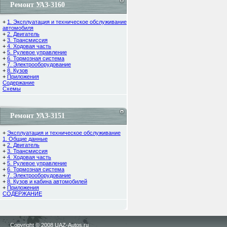
Ремонт УАЗ-3160
+
1. Эксплуатация и техническое обслуживание
автомобиля
+
2. Двигатель
+
3. Трансмиссия
+
4. Ходовая часть
+
5. Рулевое управление
+
6. Тормозная система
+
7. Электрооборудование
+
8. Кузов
+
Приложения
Содержание
Cхемы
Ремонт УАЗ-3151
+
Эксплуатация и техническое обслуживание
1. Общие данные
+
2. Двигатель
+
3. Трансмиссия
+
4. Ходовая часть
+
5. Рулевое управление
+
6. Тормозная система
+
7. Электрооборудование
+
8. Кузов и кабина автомобилей
+
Приложения
СОДЕРЖАНИЕ
Copyright © 2008 UAZ-Autos.ru