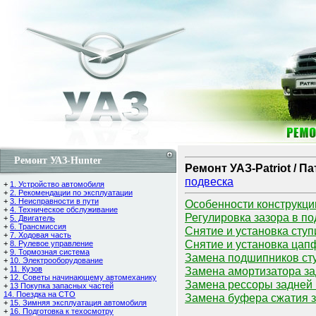
Ремонт УАЗ-Hunter
Ремонт УАЗ-Patriot / П
подвеска
+
1. Устройство автомобиля
+
2. Рекомендации по эксплуатации
+
3. Неисправности в пути
Особенности конструкци
+
4. Техническое обслуживание
Регулировка зазора в по
+
5. Двигатель
+
6. Трансмиссия
Снятие и установка ступ
+
7. Ходовая часть
Снятие и установка цап
+
8. Рулевое управление
+
9. Тормозная система
Замена подшипников сту
+
10. Электрооборудование
+
11. Кузов
Замена амортизатора за
+
12. Советы начинающему автомеханику
Замена рессоры задней
+
13 Покупка запасных частей
14. Поездка на СТО
Замена буфера сжатия з
+
15. Зимняя эксплуатация автомобиля
+
16. Подготовка к техосмотру