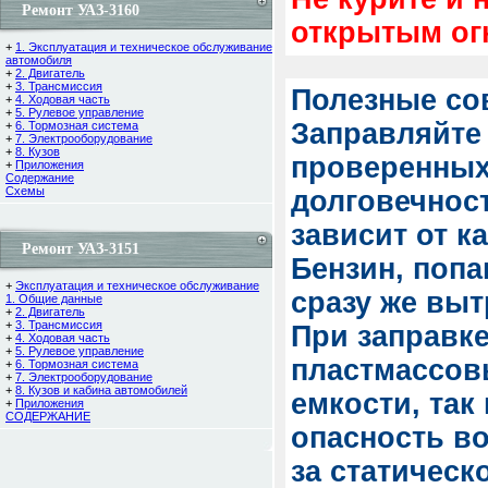
Ремонт УАЗ-3160
открытым ог
+
1. Эксплуатация и техническое обслуживание
автомобиля
+
2. Двигатель
+
3. Трансмиссия
Полезные со
+
4. Ходовая часть
+
5. Рулевое управление
Заправляйте
+
6. Тормозная система
+
7. Электрооборудование
+
8. Кузов
проверенных
+
Приложения
Содержание
Cхемы
долговечнос
зависит от к
Ремонт УАЗ-3151
Бензин, попа
+
Эксплуатация и техническое обслуживание
сразу же выт
1. Общие данные
+
2. Двигатель
+
3. Трансмиссия
При заправке
+
4. Ходовая часть
+
5. Рулевое управление
пластмассов
+
6. Тормозная система
+
7. Электрооборудование
+
8. Кузов и кабина автомобилей
емкости, так
+
Приложения
СОДЕРЖАНИЕ
опасность в
за статическ