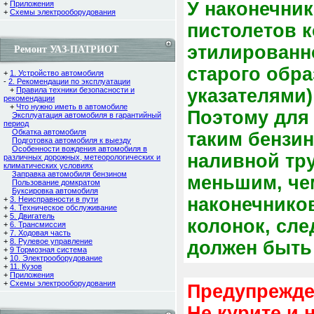
У наконечни
+
Приложения
+
Схемы электрооборудования
пистолетов 
этилированно
Ремонт УАЗ-ПАТРИОТ
старого обр
+
1. Устройство автомобиля
-
2. Рекомендации по эксплуатации
+
Правила техники безопасности и
указателями
рекомендации
+
Что нужно иметь в автомобиле
Поэтому для
Эксплуатация автомобиля в гарантийный
период
Обкатка автомобиля
таким бензи
Подготовка автомобиля к выезду
Особенности вождения автомобиля в
наливной тр
различных дорожных, метеорологических и
климатических условиях
Заправка автомобиля бензином
меньшим, че
Пользование домкратом
Буксировка автомобиля
наконечников
+
3. Неисправности в пути
+
4. Техническое обслуживание
+
5. Двигатель
колонок, сле
+
6. Трансмиссия
+
7. Ходовая часть
+
8. Рулевое управление
должен быть
+
9 Тормозная система
+
10. Электрооборудование
+
11. Кузов
+
Приложения
+
Схемы электрооборудования
Предупрежде
Не курите и 