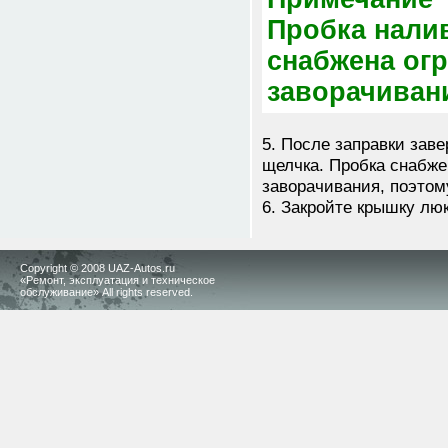
Пробка нали
снабжена ог
заворачиван
5. После заправки заве
щелчка. Пробка снабж
заворачивания, поэтом
6. Закройте крышку лю
Copyright © 2008 UAZ-Autos.ru
«Ремонт, эксплуатация и техническое
обслуживание» All rights reserved.