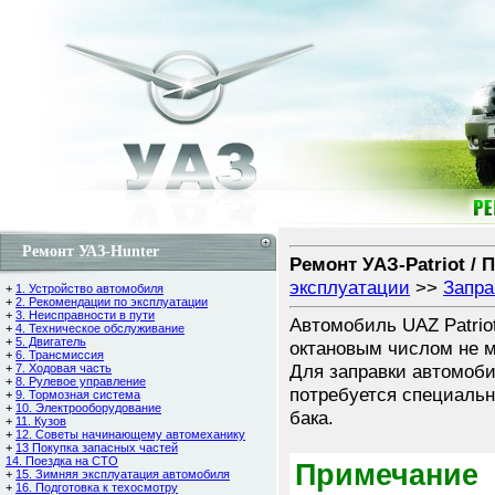
Ремонт УАЗ-Hunter
Ремонт УАЗ-Patriot / 
эксплуатации
>>
Запра
+
1. Устройство автомобиля
+
2. Рекомендации по эксплуатации
+
3. Неисправности в пути
Автомобиль UAZ Patrio
+
4. Техническое обслуживание
+
5. Двигатель
октановым числом не м
+
6. Трансмиссия
Для заправки автомоби
+
7. Ходовая часть
+
8. Рулевое управление
потребуется специальн
+
9. Тормозная система
+
10. Электрооборудование
бака.
+
11. Кузов
+
12. Советы начинающему автомеханику
+
13 Покупка запасных частей
14. Поездка на СТО
Примечание
+
15. Зимняя эксплуатация автомобиля
+
16. Подготовка к техосмотру