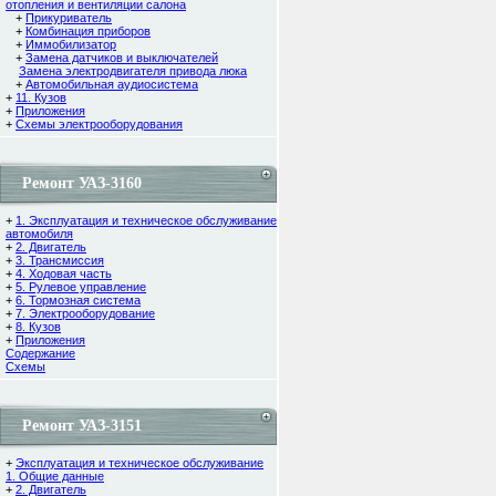
отопления и вентиляции салона
+
Прикуриватель
+
Комбинация приборов
+
Иммобилизатор
+
Замена датчиков и выключателей
Замена электродвигателя привода люка
+
Автомобильная аудиосистема
+
11. Кузов
+
Приложения
+
Схемы электрооборудования
Ремонт УАЗ-3160
+
1. Эксплуатация и техническое обслуживание
автомобиля
+
2. Двигатель
+
3. Трансмиссия
+
4. Ходовая часть
+
5. Рулевое управление
+
6. Тормозная система
+
7. Электрооборудование
+
8. Кузов
+
Приложения
Содержание
Cхемы
Ремонт УАЗ-3151
+
Эксплуатация и техническое обслуживание
1. Общие данные
+
2. Двигатель