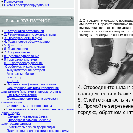
+
Приложения
+
Схемы электрооборудования
Ремонт УАЗ-ПАТРИОТ
2. Отсоедините колодки с провода
омывателя. Обратите внимание на 
выводу «плюс» электродвигателя 
+
1. Устройство автомобиля
колодка с розовым проводом, а к 
+
2. Рекомендации по эксплуатации
«минус» – колодка с черным пров
+
3. Неисправности в пути
+
4. Техническое обслуживание
+
5. Двигатель
+
6. Трансмиссия
+
7. Ходовая часть
+
8. Рулевое управление
+
9 Тормозная система
-
10. Электрооборудование
Особенности конструкции
+
Аккумуляторная батарея
+
Монтажные блоки
+
Генератор
+
Стартер
+
Выключатель (замок) зажигания
4. Отсоедините шланг 
+
Электронная система управления
двигателем (система впрыска топлива)
пальцем, если в бачке
+
Система зажигания
+
Освещение, световая и звуковая
5. Слейте жидкость из 
сигнализация
6. Промойте загрязненн
+
Очиститель ветрового стекла
-
Бачок омывателя ветрового стекла и стекла
порядке, обратном сня
двери задка
Снятие и установка бачка
Проверка и замена насоса с
электродвигателем
+
Очиститель стекла двери задка
+
Электродвигатель вентилятора системы