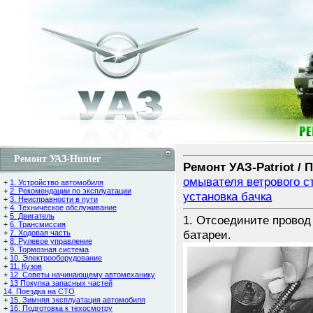
Ремонт УАЗ-Hunter
Ремонт УАЗ-Patriot / 
омывателя ветрового ст
+
1. Устройство автомобиля
+
2. Рекомендации по эксплуатации
установка бачка
+
3. Неисправности в пути
+
4. Техническое обслуживание
+
5. Двигатель
1. Отсоедините провод
+
6. Трансмиссия
батареи.
+
7. Ходовая часть
+
8. Рулевое управление
+
9. Тормозная система
+
10. Электрооборудование
+
11. Кузов
+
12. Советы начинающему автомеханику
+
13 Покупка запасных частей
14. Поездка на СТО
+
15. Зимняя эксплуатация автомобиля
+
16. Подготовка к техосмотру