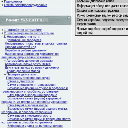
+
Приложения
+
Схемы электрооборудования
Ремонт УАЗ-ПАТРИОТ
+
1. Устройство автомобиля
+
2. Рекомендации по эксплуатации
-
3. Неисправности в пути
+
Двигатель не заводится
Неисправности системы впрыска топлива
Пропал холостой ход
Перебои в работе двигателя
Диагностика состояния двигателя по
внешнему виду свечей зажигания
+
Автомобиль движется рывками
Автомобиль плохо разгоняется
Двигатель заглох во время движения
+
Упало давление масла
+
Перегрев двигателя
-
Появились посторонние стуки
Стуки в двигателе
Стуки в подвеске и трансмиссии
Возможные причины стуков в подвеске и
трансмиссии и способы их устранения
Стук (шум) в карданной передаче
Возможные стуки (шумы) карданной
передачи, их причины и способы устранения
Стук (шум) в заднем мосту
Возможные стуки (шумы) заднего моста,
их причины и способы устранения
Стук (шум) в переднем мосту
Возможные стуки (шумы) переднего моста,
их причины и способы устранения
Вибрации и удары на рулевом колесе