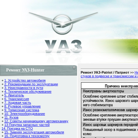
Ремонт УАЗ-Hunter
Ремонт УАЗ-Patriot / Патриот
>>
Н
стуков в подвеске и трансмиссии и
+
1. Устройство автомобиля
+
2. Рекомендации по эксплуатации
+
3. Неисправности в пути
+
4. Техническое обслуживание
+
5. Двигатель
+
6. Трансмиссия
+
7. Ходовая часть
+
8. Рулевое управление
+
9. Тормозная система
+
10. Электрооборудование
+
11. Кузов
+
12. Советы начинающему автомеханику
+
13 Покупка запасных частей
14. Поездка на СТО
+
15. Зимняя эксплуатация автомобиля
+
16. Подготовка к техосмотру