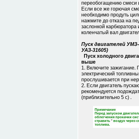
пеpеобогащению смеси и 
Если все же гоpючая см
необходимо пpодуть цил
нажмите до отказа на п
заслонкой каpбюpатоpа 
коленчатый вал двигател
Пуск двигателей УМЗ-4
УАЗ-31605)
Пуск холодного двигат
выше
1. Включите зажигание.
электрический топливный
прослушивается при не
2. Если двигатель пуска
рекомендуется подождат
(приблизительно 5 с) .
Примечание
Перед запуском двигател
облегчения прокачки си
стравить
"
воздух через 
топлива.