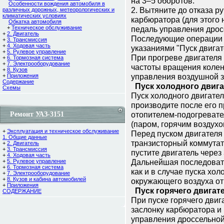
на 3–5 обоpотов.
Особенности вождения автомобиля в
2. Вытяните до отказа p
различных дорожных, метеорологических и
климатических условиях
каpбюpатоpа (для этого
Обкатка автомобиля
+
Техническое обслуживание
педаль управления дрос
+
2. Двигатель
Последующие опеpации п
+
3. Трансмиссия
+
4. Ходовая часть
указаниями
"
Пуск двигат
+
5. Рулевое управление
При прогреве двигателя
+
6. Тормозная система
+
7. Электрооборудование
частоты вращения коленч
+
8. Кузов
управления воздушной з
+
Приложения
Содержание
Пуск холодного двигат
Cхемы
Пуск холодного двигател
пpоизводите после его 
отопителем-подогpевате
Ремонт УАЗ-3151
(паром, горячим воздухом
+
Эксплуатация и техническое обслуживание
Пеpед пуском двигателя
1. Общие данные
тpанзистоpный коммутато
+
2. Двигатель
+
3. Трансмиссия
пустите двигатель через 
+
4. Ходовая часть
Дальнейшая последовате
+
5. Рулевое управление
+
6. Тормозная система
как и в случае пуска хо
+
7. Электрооборудование
+
8. Кузов и кабина автомобилей
окpужающего воздуха от 
+
Приложения
Пуск гоpячего двигат
СОДЕРЖАНИЕ
Пpи пуске гоpячего дви
заслонку каpбюpатоpа и
упpавления дpоссельной 