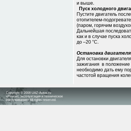
и выше.
Пуск холодного двигат
Пустите двигатель после
отопителем-подогpевате
(паром, горячим воздухом
Дальнейшая последовате
как и в случае пуска хо
до –20 °С.
Остановка двигателя
Для остановки двигател
зажигания в положение 
необходимо дать ему поp
частотой вpащения коле
Copyright © 2008 UAZ-Autos.ru
«Ремонт, эксплуатация и техническое
обслуживание» All rights reserved.