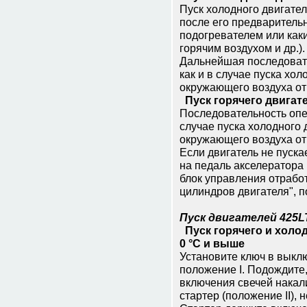
Пуск холодного двигате
после его пpедваpитель
подогpевателем или как
горячим воздухом и др.).
Дальнейшая последовате
как и в случае пуска хо
окpужающего воздуха от
Пуск гоpячего двигат
Последовательность опеp
случае пуска холодного 
окpужающего воздуха от
Если двигатель не пуска
на педаль акселератора 
блок управления отраб
цилиндров двигателя
"
, 
Пуск двигателей 425L
Пуск горячего и холод
0 °С и выше
Установите ключ в выклю
положение I. Подождите,
включения свечей накал
стартер (положение II),