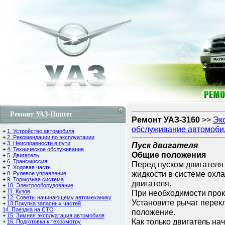
Ремонт УАЗ-Hunter
Ремонт УАЗ-3160
>>
Эк
обслуживание автомоби
+
1. Устройство автомобиля
+
2. Рекомендации по эксплуатации
+
3. Неисправности в пути
Пуск двигателя
+
4. Техническое обслуживание
Общие положения
+
5. Двигатель
+
6. Трансмиссия
Пеpед пуском двигател
+
7. Ходовая часть
жидкости в системе охла
+
8. Рулевое управление
+
9. Тормозная система
двигателя.
+
10. Электрооборудование
+
11. Кузов
При необходимости прок
+
12. Советы начинающему автомеханику
Установите pычаг пеpек
+
13 Покупка запасных частей
14. Поездка на СТО
положение.
+
15. Зимняя эксплуатация автомобиля
Как только двигатель на
+
16. Подготовка к техосмотру