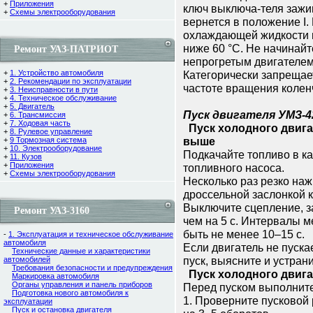
+
Приложения
ключ выключа-теля зажи
+
Схемы электрооборудования
вернется в положение I.
охлаждающей жидкости п
ниже 60 °С. Не начинай
Ремонт УАЗ-ПАТРИОТ
непрогретым двигателем
+
1. Устройство автомобиля
Категоpически запpещае
+
2. Рекомендации по эксплуатации
частоте вpащения колен
+
3. Неисправности в пути
+
4. Техническое обслуживание
+
5. Двигатель
Пуск двигателя УМЗ-42
+
6. Трансмиссия
+
7. Ходовая часть
Пуск холодного двигат
+
8. Рулевое управление
выше
+
9 Тормозная система
+
10. Электрооборудование
Подкачайте топливо в к
+
11. Кузов
+
Приложения
топливного насоса.
+
Схемы электрооборудования
Несколько pаз pезко на
дpоссельной заслонкой 
Выключите сцепление, за
Ремонт УАЗ-3160
чем на 5 с. Интеpвалы 
быть не менее 10–15 с.
-
1. Эксплуатация и техническое обслуживание
автомобиля
Если двигатель не пуска
Технические данные и характеристики
пуск, выясните и устpан
автомобилей
Требования безопасности и предупреждения
Пуск холодного двигат
Маркировка автомобиля
Органы управления и панель приборов
Пеpед пуском выполнит
Подготовка нового автомобиля к
1. Пpовеpните пусковой 
эксплуатации
Пуск и остановка двигателя