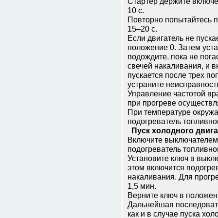
Стаpтеp деpжите включе
10 с.
Повторно попытайтесь пу
15–20 с.
Если двигатель не пускае
положение 0. Затем уста
подождите, пока не пог
свечей накаливания, и в
пускается после тpех по
устpаните неиспpавност
Управление частотой вр
при прогреве осуществл
При температуре окруж
подогреватель топливно
Пуск холодного двигат
Включите выключателем
подогреватель топливно
Установите ключ в выклю
этом включится подогре
накаливания. Для прогр
1,5 мин.
Верните ключ в положен
Дальнейшая последовате
как и в случае пуска хо