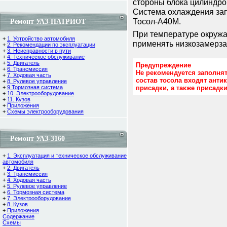
стороны блока цилиндро
Система охлаждения за
Тосол-А40М.
Ремонт УАЗ-ПАТРИОТ
При температуре окружа
+
1. Устройство автомобиля
применять низкозамерз
+
2. Рекомендации по эксплуатации
+
3. Неисправности в пути
+
4. Техническое обслуживание
+
5. Двигатель
Предупреждение
+
6. Трансмиссия
Не рекомендуется заполнят
+
7. Ходовая часть
состав тосола входят ант
+
8. Рулевое управление
+
9 Тормозная система
присадки, а также присадк
+
10. Электрооборудование
+
11. Кузов
+
Приложения
+
Схемы электрооборудования
Ремонт УАЗ-3160
+
1. Эксплуатация и техническое обслуживание
автомобиля
+
2. Двигатель
+
3. Трансмиссия
+
4. Ходовая часть
+
5. Рулевое управление
+
6. Тормозная система
+
7. Электрооборудование
+
8. Кузов
+
Приложения
Содержание
Cхемы