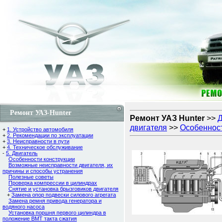
Ремонт УАЗ-Hunter
Ремонт УАЗ Hunter
>>
Д
двигателя
>>
Особенност
+
1. Устройство автомобиля
+
2. Рекомендации по эксплуатации
+
3. Неисправности в пути
+
4. Техническое обслуживание
-
5. Двигатель
Особенности конструкции
Возможные неисправности двигателя, их
причины и способы устранения
Полезные советы
Проверка компрессии в цилиндрах
Снятие и установка брызговиков двигателя
+
Замена опор подвески силового агрегата
Замена ремня привода генератора и
водяного насоса
Установка поршня первого цилиндра в
положение ВМТ такта сжатия