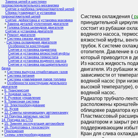
Замена цепей и шестерен
газораспределительного механизма
Снятие и разборка гидронатяжителей цепей
Сборка («зарядка») и установка
Система охлаждения (
р
гидронатяжителей цепей
Снятие, дефектовка и установка маховика
принудительной циркуля
+
Замена деталей уплотнения двигателя
состоит из рубашки охла
+
Головка блока цилиндров двигателя
Снятие и установка двигателя
водяного насоса, термос
+
Ремонт двигателя
+
Cистема смазки двигателя
вязкостной муфты, вент
-
Система охлаждения двигателя
трубок. К системе охла
Особенности конструкции
Снятие и установка радиатора
отопителя. Давление в с
Снятие и установка вязкостной муфты
который приводится в де
Снятие и установка термостата
Снятие и установка водяного насоса
Из насоса жидкость под
Снятие и установка расширительного
бачка
двигателя. Из рубашки ж
+
Система выпуска отработавших газов
зависимости от темпера
+
Система питания
+
Система улавливания паров топлива
водяной насос (при низк
+
Особенности конструкции дизельного
высокой температуре), о
двигателя
+
6. Трансмиссия
водяной насос.
+
7. Ходовая часть
Радиатор трубчато-лент
+
8. Рулевое управление
+
9. Тормозная система
расположены кронштейн
+
10. Электрооборудование
+
11. Кузов
облицовке радиатора куз
+
12. Советы начинающему автомеханику
Пластмассовый расшири
+
13 Покупка запасных частей
14. Поездка на СТО
радиатором и закрыт ре
+
15. Зимняя эксплуатация автомобиля
поддерживающим избыто
+
16. Подготовка к техосмотру
+
Приложения
Кран для слива охлажда
+
Схемы электрооборудования