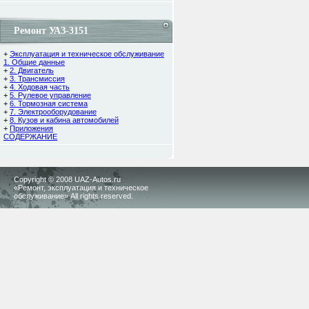
Ремонт УАЗ-3151
+
Эксплуатация и техническое обслуживание
1. Общие данные
+
2. Двигатель
+
3. Трансмиссия
+
4. Ходовая часть
+
5. Рулевое управление
+
6. Тормозная система
+
7. Электрооборудование
+
8. Кузов и кабина автомобилей
+
Приложения
СОДЕРЖАНИЕ
Copyright © 2008 UAZ-Autos.ru
«Ремонт, эксплуатация и техническое
обслуживание» All rights reserved.