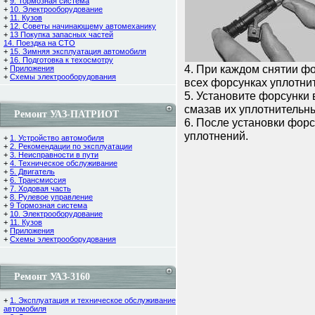
+
9. Тормозная система
+
10. Электрооборудование
+
11. Кузов
+
12. Советы начинающему автомеханику
+
13 Покупка запасных частей
14. Поездка на СТО
+
15. Зимняя эксплуатация автомобиля
+
16. Подготовка к техосмотру
4. При каждом снятии ф
+
Приложения
+
Схемы электрооборудования
всех форсунках уплотни
5. Установите форсунки
смазав их уплотнительн
Ремонт УАЗ-ПАТРИОТ
6. После установки форс
уплотнений.
+
1. Устройство автомобиля
+
2. Рекомендации по эксплуатации
+
3. Неисправности в пути
+
4. Техническое обслуживание
+
5. Двигатель
+
6. Трансмиссия
+
7. Ходовая часть
+
8. Рулевое управление
+
9 Тормозная система
+
10. Электрооборудование
+
11. Кузов
+
Приложения
+
Схемы электрооборудования
Ремонт УАЗ-3160
+
1. Эксплуатация и техническое обслуживание
автомобиля