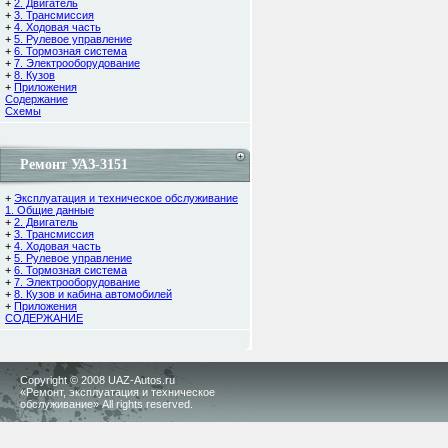
+
2. Двигатель
+
3. Трансмиссия
+
4. Ходовая часть
+
5. Рулевое управление
+
6. Тормозная система
+
7. Электрооборудование
+
8. Кузов
+
Приложения
Содержание
Cхемы
Ремонт УАЗ-3151
+
Эксплуатация и техническое обслуживание
1. Общие данные
+
2. Двигатель
+
3. Трансмиссия
+
4. Ходовая часть
+
5. Рулевое управление
+
6. Тормозная система
+
7. Электрооборудование
+
8. Кузов и кабина автомобилей
+
Приложения
СОДЕРЖАНИЕ
Copyright © 2008 UAZ-Autos.ru
«Ремонт, эксплуатация и техническое
обслуживание» All rights reserved.