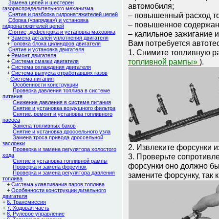
Замена цепей и шестерен
автомобиля;
газораспределительного механизма
– повышенный расход т
Снятие и разборка гидронатяжителей цепей
Сборка («зарядка») и установка
– повышенное содержани
гидронатяжителей цепей
Снятие, дефектовка и установка маховика
– калильное зажигание и
+
Замена деталей уплотнения двигателя
Вам потребуется автотес
+
Головка блока цилиндров двигателя
Снятие и установка двигателя
1. Снимите топливную р
+
Ремонт двигателя
топливной рампы»
).
+
Cистема смазки двигателя
+
Система охлаждения двигателя
+
Система выпуска отработавших газов
-
Система питания
Особенности конструкции
Проверка давления топлива в системе
питания
Снижение давления в системе питания
Снятие и установка воздушного фильтра
Снятие, ремонт и установка топливного
насоса
Замена топливных баков
Снятие и установка дроссельного узла
Замена троса привода дроссельной
заслонки
2. Извлеките форсунки и
Проверка и замена регулятора холостого
хода
3. Проверьте сопротивл
Снятие и установка топливной рампы
форсунки оно должно бы
Проверка и замена форсунок
Проверка и замена регулятора давления
замените форсунку, так 
топлива
+
Система улавливания паров топлива
+
Особенности конструкции дизельного
двигателя
+
6. Трансмиссия
+
7. Ходовая часть
+
8. Рулевое управление