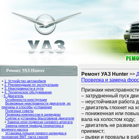
Ремонт УАЗ-Hunter
Ремонт УАЗ Hunter
>>
Д
Проверка и замена фор
+
1. Устройство автомобиля
+
2. Рекомендации по эксплуатации
+
3. Неисправности в пути
Признаки неисправности
+
4. Техническое обслуживание
– затрудненный пуск дви
-
5. Двигатель
Особенности конструкции
– неустойчивая работа д
Возможные неисправности двигателя, их
– двигатель глохнет на х
причины и способы устранения
Полезные советы
– пониженная или повыш
Проверка компрессии в цилиндрах
Снятие и установка брызговиков двигателя
вала на холостом ходу;
+
Замена опор подвески силового агрегата
– двигатель не развивае
Замена ремня привода генератора и
водяного насоса
приемист;
Установка поршня первого цилиндра в
– рывки и провалы в ра
положение ВМТ такта сжатия