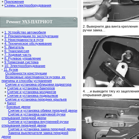
+
Приложения
+
Схемы электрооборудования
Ремонт УАЗ-ПАТРИОТ
2. Выверните два винта крепления
ручки замка…
+
1. Устройство автомобиля
+
2. Рекомендации по эксплуатации
+
3. Неисправности в пути
+
4. Техническое обслуживание
+
5. Двигатель
+
6. Трансмиссия
+
7. Ходовая часть
+
8. Рулевое управление
+
9 Тормозная система
+
10. Электрооборудование
-
11. Кузов
Особенности конструкции
Возможные неисправности кузова, их
причины и способы устранения
Снятие и установка облицовки радиатора
+
Снятие и установка бамперов
4. …и выведите тягу из зацепления
+
Снятие и установка молдингов
открывания двери.
+
Снятие и установка подкрылков
Снятие и установка передних крыльев
+
Капот
-
Боковые двери
Снятие и установка обивки передней двери
Снятие и установка наружной ручки
открывания передней двери
Снятие и установка внутренней ручки
открывания передней двери
Снятие и установка замка передней двери
Замена выключателя замка передней
двери