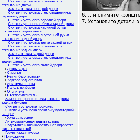
Снятие и установка ограничителя
открывания двери
Замена стекла передней двери
Снятие и установка стеклоподъемника
6. …и снимите кронште
передней двери
Снятие и установка передней двери
7. Установите детали в
Снятие и установка обивки задней двери
Снятие и установка наружной ручки
открывания задней двери
Снятие и установка внутренней ручки
открывания задней двери
Снятие и установка замка задней двери
Снятие и установка ограничителя
открывания задней двери
Замена стекла задней двери
Снятие и установка стеклоподъемника
задней двери
Снятие и установка задней двери
+
Дверь задка
+
Сиденья
+
Ремни безопасности
+
Зеркала заднего вида
+
Арматура салона
+
Панель приборов
+
Отопитель
+
Стеклоочиститель
Замена ветрового стекла, стекол двери
задка и боковин
Снятие и установка подножек
Снятие и установка полки аккумуляторной
батареи
+
Уход за кузовом
Антикоррозионная защита кузова
Подготовка и антикоррозионная обработка
скрытых полостей
Герметизация кузова
+
Приложения