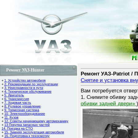
Ремонт УАЗ-Hunter
Ремонт УАЗ-Patriot / 
Снятие и установка вн
+
1. Устройство автомобиля
+
2. Рекомендации по эксплуатации
+
3. Неисправности в пути
Вам потребуется отвер
+
4. Техническое обслуживание
+
5. Двигатель
1. Снимите обивку зад
+
6. Трансмиссия
обивки задней двери»
+
7. Ходовая часть
+
8. Рулевое управление
+
9. Тормозная система
+
10. Электрооборудование
+
11. Кузов
+
12. Советы начинающему автомеханику
+
13 Покупка запасных частей
14. Поездка на СТО
+
15. Зимняя эксплуатация автомобиля
+
16. Подготовка к техосмотру