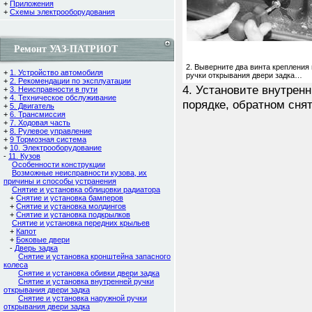
+
Приложения
+
Схемы электрооборудования
Ремонт УАЗ-ПАТРИОТ
2. Выверните два винта крепления
+
1. Устройство автомобиля
ручки открывания двери задка…
+
2. Рекомендации по эксплуатации
4. Установите внутрен
+
3. Неисправности в пути
+
4. Техническое обслуживание
порядке, обратном сня
+
5. Двигатель
+
6. Трансмиссия
+
7. Ходовая часть
+
8. Рулевое управление
+
9 Тормозная система
+
10. Электрооборудование
-
11. Кузов
Особенности конструкции
Возможные неисправности кузова, их
причины и способы устранения
Снятие и установка облицовки радиатора
+
Снятие и установка бамперов
+
Снятие и установка молдингов
+
Снятие и установка подкрылков
Снятие и установка передних крыльев
+
Капот
+
Боковые двери
-
Дверь задка
Снятие и установка кронштейна запасного
колеса
Снятие и установка обивки двери задка
Снятие и установка внутренней ручки
открывания двери задка
Снятие и установка наружной ручки
открывания двери задка