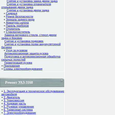
Снятие и установка замка двери задка
Снятие и установка ограничителя
открывания двери задка
Снятие и установка двери задка
+
Сиденья
+
Ремни безопасности
+
Зеркала заднего вида
+
Арматура салона
+
Панель приборов
+
Отопитель
+
Стеклоочиститель
Замена ветрового стекла, стекол двери
задка и боковин
Снятие и установка подножек
Снятие и установка полки аккумуляторной
батареи
+
Уход за кузовом
Антикоррозионная защита кузова
Подготовка и антикоррозионная обработка
скрытых полостей
Герметизация кузова
+
Приложения
+
Схемы электрооборудования
Ремонт УАЗ-3160
+
1. Эксплуатация и техническое обслуживание
автомобиля
+
2. Двигатель
+
3. Трансмиссия
+
4. Ходовая часть
+
5. Рулевое управление
+
6. Тормозная система
+
7. Электрооборудование