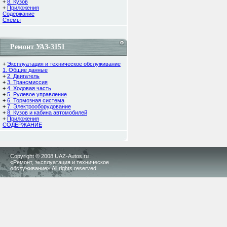
+
8. Кузов
+
Приложения
Содержание
Cхемы
Ремонт УАЗ-3151
+
Эксплуатация и техническое обслуживание
1. Общие данные
+
2. Двигатель
+
3. Трансмиссия
+
4. Ходовая часть
+
5. Рулевое управление
+
6. Тормозная система
+
7. Электрооборудование
+
8. Кузов и кабина автомобилей
+
Приложения
СОДЕРЖАНИЕ
Copyright © 2008 UAZ-Autos.ru
«Ремонт, эксплуатация и техническое
обслуживание» All rights reserved.