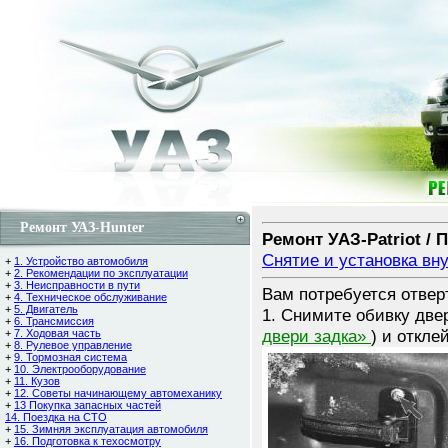
Ремонт УАЗ-Hunter
Ремонт УАЗ-Patriot / 
Снятие и установка вн
+
1. Устройство автомобиля
+
2. Рекомендации по эксплуатации
+
3. Неисправности в пути
Вам потребуется отвер
+
4. Техническое обслуживание
+
5. Двигатель
1. Снимите обивку две
+
6. Трансмиссия
двери задка»
) и откле
+
7. Ходовая часть
+
8. Рулевое управление
+
9. Тормозная система
+
10. Электрооборудование
+
11. Кузов
+
12. Советы начинающему автомеханику
+
13 Покупка запасных частей
14. Поездка на СТО
+
15. Зимняя эксплуатация автомобиля
+
16. Подготовка к техосмотру