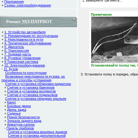
1. Выверните три винта…
+
Приложения
+
Схемы электрооборудования
Примечание
Ремонт УАЗ-ПАТРИОТ
+
1. Устройство автомобиля
+
2. Рекомендации по эксплуатации
+
3. Неисправности в пути
+
4. Техническое обслуживание
+
5. Двигатель
+
6. Трансмиссия
+
7. Ходовая часть
+
8. Рулевое управление
+
9 Тормозная система
+
10. Электрооборудование
Устанавливайте полку так,
-
11. Кузов
Особенности конструкции
3. Установите полку в порядке, обр
Возможные неисправности кузова, их
причины и способы устранения
Снятие и установка облицовки радиатора
+
Снятие и установка бамперов
+
Снятие и установка молдингов
+
Снятие и установка подкрылков
Снятие и установка передних крыльев
+
Капот
+
Боковые двери
+
Дверь задка
+
Сиденья
+
Ремни безопасности
+
Зеркала заднего вида
+
Арматура салона
-
Панель приборов
Снятие и установка вещевых ящиков
Снятие и установка дополнительной