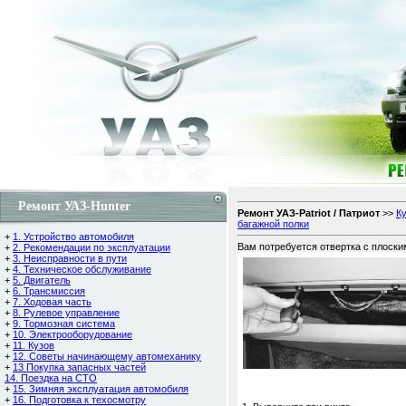
Ремонт УАЗ-Hunter
Ремонт УАЗ-Patriot / Патриот
>>
К
багажной полки
+
1. Устройство автомобиля
Вам потребуется отвертка с плоски
+
2. Рекомендации по эксплуатации
+
3. Неисправности в пути
+
4. Техническое обслуживание
+
5. Двигатель
+
6. Трансмиссия
+
7. Ходовая часть
+
8. Рулевое управление
+
9. Тормозная система
+
10. Электрооборудование
+
11. Кузов
+
12. Советы начинающему автомеханику
+
13 Покупка запасных частей
14. Поездка на СТО
+
15. Зимняя эксплуатация автомобиля
+
16. Подготовка к техосмотру