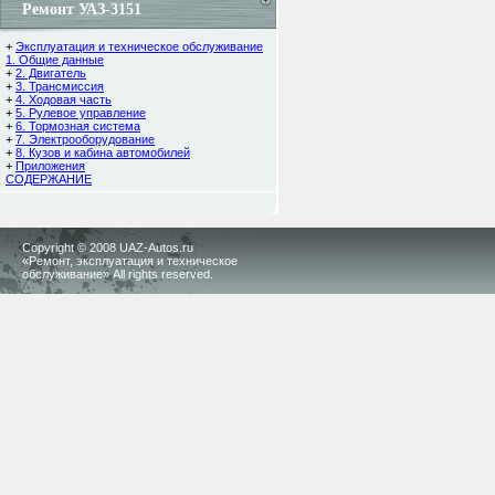
Ремонт УАЗ-3151
+
Эксплуатация и техническое обслуживание
1. Общие данные
+
2. Двигатель
+
3. Трансмиссия
+
4. Ходовая часть
+
5. Рулевое управление
+
6. Тормозная система
+
7. Электрооборудование
+
8. Кузов и кабина автомобилей
+
Приложения
СОДЕРЖАНИЕ
Copyright © 2008 UAZ-Autos.ru
«Ремонт, эксплуатация и техническое
обслуживание» All rights reserved.