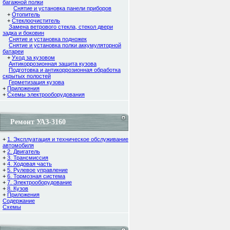
багажной полки
Снятие и установка панели приборов
+
Отопитель
+
Стеклоочиститель
Замена ветрового стекла, стекол двери
задка и боковин
Снятие и установка подножек
Снятие и установка полки аккумуляторной
батареи
+
Уход за кузовом
Антикоррозионная защита кузова
Подготовка и антикоррозионная обработка
скрытых полостей
Герметизация кузова
+
Приложения
+
Схемы электрооборудования
Ремонт УАЗ-3160
+
1. Эксплуатация и техническое обслуживание
автомобиля
+
2. Двигатель
+
3. Трансмиссия
+
4. Ходовая часть
+
5. Рулевое управление
+
6. Тормозная система
+
7. Электрооборудование
+
8. Кузов
+
Приложения
Содержание
Cхемы