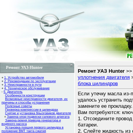
Ремонт УАЗ-Hunter
Ремонт УАЗ Hunter
>
уплотнения двигателя
+
1. Устройство автомобиля
+
2. Рекомендации по эксплуатации
блока цилиндров
+
3. Неисправности в пути
+
4. Техническое обслуживание
-
5. Двигатель
Если утечку масла из-
Особенности конструкции
удалось устранить под
Возможные неисправности двигателя, их
причины и способы устранения
замените ее прокладку.
Полезные советы
Проверка компрессии в цилиндрах
Вам потребуются: ключ 
Снятие и установка брызговиков двигателя
+
Замена опор подвески силового агрегата
1. Отсоедините провод
Замена ремня привода генератора и
батареи.
водяного насоса
Установка поршня первого цилиндра в
2. Слейте жидкость из
положение ВМТ такта сжатия