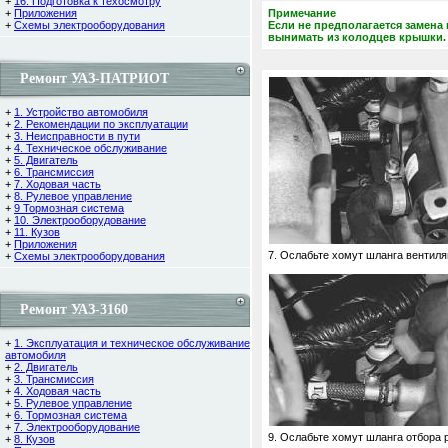
+
16. Подготовка к техосмотру
+
Приложения
Примечание
+
Схемы электрооборудования
Если не предполагается замен
вынимать из колодцев крышки.
Ремонт УАЗ-ПАТРИОТ
+
1. Устройство автомобиля
+
2. Рекомендации по эксплуатации
+
3. Неисправности в пути
+
4. Техническое обслуживание
+
5. Двигатель
+
6. Трансмиссия
+
7. Ходовая часть
+
8. Рулевое управление
+
9 Тормозная система
+
10. Электрооборудование
+
11. Кузов
+
Приложения
7. Ослабьте хомут шланга вентил
+
Схемы электрооборудования
Ремонт УАЗ-3160
+
1. Эксплуатация и техническое обслуживание
автомобиля
+
2. Двигатель
+
3. Трансмиссия
+
4. Ходовая часть
+
5. Рулевое управление
+
6. Тормозная система
+
7. Электрооборудование
9. Ослабьте хомут шланга отбора
+
8. Кузов