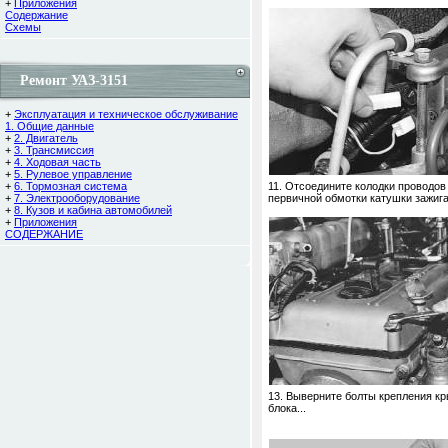
+
Приложения
Содержание
Cхемы
Ремонт УАЗ-3151
+
Эксплуатация и техническое обслуживание
1. Общие данные
+
2. Двигатель
+
3. Трансмиссия
+
4. Ходовая часть
+
5. Рулевое управление
+
6. Тормозная система
11. Отсоедините колодки проводов
+
7. Электрооборудование
первичной обмотки катушки зажига
+
8. Кузов и кабина автомобилей
+
Приложения
СОДЕРЖАНИЕ
13. Выверните болты крепления к
блока...