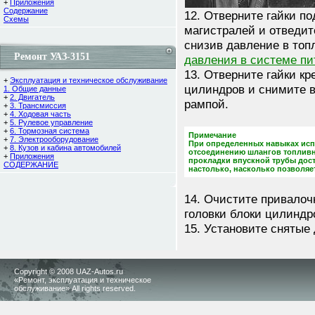
+
Приложения
Содержание
12. Отверните гайки п
Cхемы
магистралей и отведит
снизив давление в топ
Ремонт УАЗ-3151
давления в системе пи
13. Отверните гайки кр
+
Эксплуатация и техническое обслуживание
цилиндров и снимите в
1. Общие данные
+
2. Двигатель
рампой.
+
3. Трансмиссия
+
4. Ходовая часть
+
5. Рулевое управление
+
6. Тормозная система
Примечание
+
7. Электрооборудование
При определенных навыках ис
+
8. Кузов и кабина автомобилей
отсоединению шлангов топливны
+
Приложения
прокладки впускной трубы дост
СОДЕРЖАНИЕ
настолько, насколько позволяе
14. Очистите привалоч
головки блоки цилиндро
15. Установите снятые 
Copyright © 2008 UAZ-Autos.ru
«Ремонт, эксплуатация и техническое
обслуживание» All rights reserved.