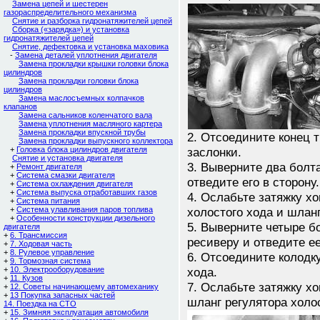
Замена цепей и шестерен
газораспределительного механизма
Снятие и разборка гидронатяжителей цепей
Сборка («зарядка») и установка
гидронатяжителей цепей
Снятие, дефектовка и установка маховика
-
Замена деталей уплотнения двигателя
Замена прокладки крышки головки блока
цилиндров
Замена прокладки головки блока
цилиндров
Замена маслосъемных колпачков
клапанов
Замена сальников коленчатого вала
Замена уплотнения масляного картера
Замена прокладки впускной трубы
2. Отсоедините конец 
Замена прокладки выпускного коллектора
+
Головка блока цилиндров двигателя
заслонки.
Снятие и установка двигателя
3. Выверните два болт
+
Ремонт двигателя
+
Cистема смазки двигателя
отведите его в сторону.
+
Система охлаждения двигателя
+
Система выпуска отработавших газов
4. Ослабьте затяжку х
+
Система питания
+
Система улавливания паров топлива
холостого хода и шлан
+
Особенности конструкции дизельного
5. Выверните четыре б
двигателя
+
6. Трансмиссия
ресиверу и отведите ее
+
7. Ходовая часть
+
8. Рулевое управление
6. Отсоедините колодку
+
9. Тормозная система
+
10. Электрооборудование
хода.
+
11. Кузов
7. Ослабьте затяжку х
+
12. Советы начинающему автомеханику
+
13 Покупка запасных частей
шланг регулятора холос
14. Поездка на СТО
+
15. Зимняя эксплуатация автомобиля