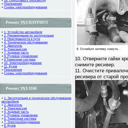
+
16. Подготовка к техосмотру
+
Приложения
+
Схемы электрооборудования
Ремонт УАЗ-ПАТРИОТ
+
1. Устройство автомобиля
+
2. Рекомендации по эксплуатации
+
3. Неисправности в пути
+
4. Техническое обслуживание
+
5. Двигатель
8. Ослабьте затяжку хомута…
+
6. Трансмиссия
+
7. Ходовая часть
+
8. Рулевое управление
10. Отверните гайки кр
+
9 Тормозная система
+
10. Электрооборудование
снимите ресивер.
+
11. Кузов
11. Очистите привалоч
+
Приложения
+
Схемы электрооборудования
ресивера от старой про
Ремонт УАЗ-3160
+
1. Эксплуатация и техническое обслуживание
автомобиля
+
2. Двигатель
+
3. Трансмиссия
+
4. Ходовая часть
+
5. Рулевое управление
+
6. Тормозная система
+
7. Электрооборудование
+
8. Кузов