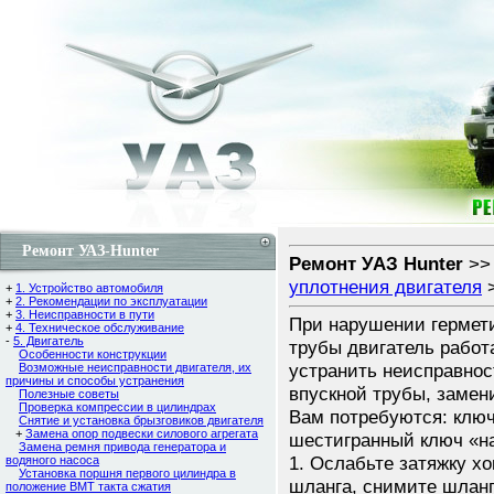
Ремонт УАЗ-Hunter
Ремонт УАЗ Hunter
>
уплотнения двигателя
+
1. Устройство автомобиля
+
2. Рекомендации по эксплуатации
+
3. Неисправности в пути
При нарушении гермети
+
4. Техническое обслуживание
-
5. Двигатель
трубы двигатель работа
Особенности конструкции
устранить неисправнос
Возможные неисправности двигателя, их
причины и способы устранения
впускной трубы, замен
Полезные советы
Проверка компрессии в цилиндрах
Вам потребуются: ключи
Снятие и установка брызговиков двигателя
+
Замена опор подвески силового агрегата
шестигранный ключ «на
Замена ремня привода генератора и
1. Ослабьте затяжку х
водяного насоса
Установка поршня первого цилиндра в
шланга, снимите шланг 
положение ВМТ такта сжатия