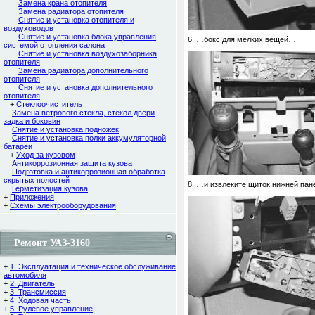
Замена крана отопителя
Замена радиатора отопителя
Снятие и установка отопителя и
воздуховодов
Снятие и установка блока управления
6. …бокс для мелких вещей…
системой отопления салона
Снятие и установка воздухозаборника
отопителя
Замена радиатора дополнительного
отопителя
Снятие и установка дополнительного
отопителя
+
Стеклоочиститель
Замена ветрового стекла, стекол двери
задка и боковин
Снятие и установка подножек
Снятие и установка полки аккумуляторной
батареи
+
Уход за кузовом
Антикоррозионная защита кузова
Подготовка и антикоррозионная обработка
скрытых полостей
8. …и извлеките щиток нижней пан
Герметизация кузова
+
Приложения
+
Схемы электрооборудования
Ремонт УАЗ-3160
+
1. Эксплуатация и техническое обслуживание
автомобиля
+
2. Двигатель
+
3. Трансмиссия
+
4. Ходовая часть
+
5. Рулевое управление