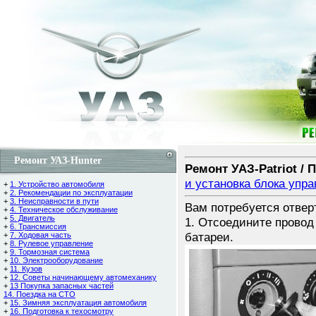
Ремонт УАЗ-Hunter
Ремонт УАЗ-Patriot / 
и установка блока упр
+
1. Устройство автомобиля
+
2. Рекомендации по эксплуатации
+
3. Неисправности в пути
Вам потребуется отвер
+
4. Техническое обслуживание
+
5. Двигатель
1. Отсоедините провод
+
6. Трансмиссия
батареи.
+
7. Ходовая часть
+
8. Рулевое управление
+
9. Тормозная система
+
10. Электрооборудование
+
11. Кузов
+
12. Советы начинающему автомеханику
+
13 Покупка запасных частей
14. Поездка на СТО
+
15. Зимняя эксплуатация автомобиля
+
16. Подготовка к техосмотру