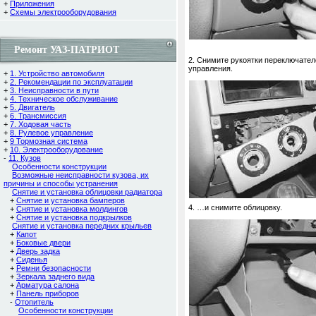
+
Приложения
+
Схемы электрооборудования
Ремонт УАЗ-ПАТРИОТ
2. Снимите рукоятки переключател
управления.
+
1. Устройство автомобиля
+
2. Рекомендации по эксплуатации
+
3. Неисправности в пути
+
4. Техническое обслуживание
+
5. Двигатель
+
6. Трансмиссия
+
7. Ходовая часть
+
8. Рулевое управление
+
9 Тормозная система
+
10. Электрооборудование
-
11. Кузов
Особенности конструкции
Возможные неисправности кузова, их
причины и способы устранения
Снятие и установка облицовки радиатора
+
Снятие и установка бамперов
4. …и снимите облицовку.
+
Снятие и установка молдингов
+
Снятие и установка подкрылков
Снятие и установка передних крыльев
+
Капот
+
Боковые двери
+
Дверь задка
+
Сиденья
+
Ремни безопасности
+
Зеркала заднего вида
+
Арматура салона
+
Панель приборов
-
Отопитель
Особенности конструкции