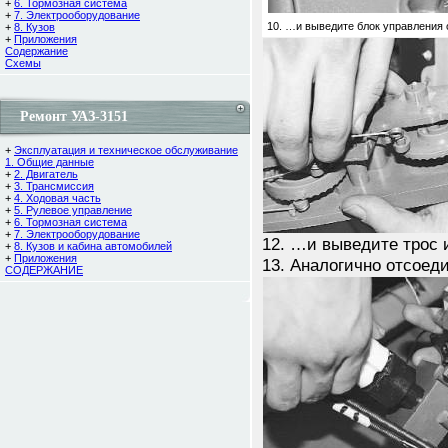
+
6. Тормозная система
+
7. Электрооборудование
10. …и выведите блок управления 
+
8. Кузов
+
Приложения
Содержание
Cхемы
Ремонт УАЗ-3151
+
Эксплуатация и техническое обслуживание
1. Общие данные
+
2. Двигатель
+
3. Трансмиссия
+
4. Ходовая часть
+
5. Рулевое управление
+
6. Тормозная система
+
7. Электрооборудование
12. …и выведите трос 
+
8. Кузов и кабина автомобилей
+
Приложения
13. Аналогично отсоед
СОДЕРЖАНИЕ